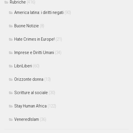
Rubriche
(416)
America latina: i diritti negati
(90)
Buone Notizie
(8)
Hate Crimes in Europe!
(21)
Imprese e Diritti Umani
(34)
LibriLiberi
(60)
Orizzonte donna
(13)
Scritture al sociale
(30)
Stay Human Africa
(122)
VeneredIslam
(36)