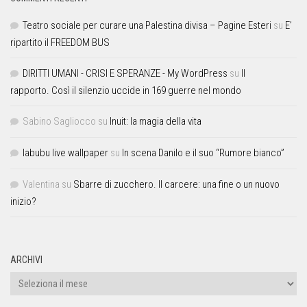
Teatro sociale per curare una Palestina divisa – Pagine Esteri
su
E’
ripartito il FREEDOM BUS
DIRITTI UMANI - CRISI E SPERANZE - My WordPress
su
Il
rapporto. Così il silenzio uccide in 169 guerre nel mondo
Sabino Sagliocco
su
Inuit: la magia della vita
labubu live wallpaper
su
In scena Danilo e il suo “Rumore bianco”
Valentina
su
Sbarre di zucchero. Il carcere: una fine o un nuovo
inizio?
ARCHIVI