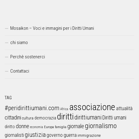
Mosaikon – Voci e immagini per i Diritti Umani
chi siamo
Perchè sostenerci
Contattaci
TAG
associazione
#peridirittiumani.com
attualità
Africa
diritti
dirittiumani
cittadini
Diritti umani
democrazia
cultura
giornalismo
donne
giornale
diritto
Europa
famiglia
economia
giustizia
guerra
giornalisti
governo
immigrazione