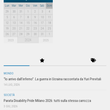
Lun
Mar
Mer
Gio
Ven
Sab
Dom
29
30
31
1
2
3
4
5
6
7
8
9
10
11
12
13
14
15
16
17
18
19
20
21
22
23
24
25
26
27
28
29
30
31
1
2024
2023
2025
MONDO
“Io arrivo dall’inferno”. La guerra in Ucraina raccontata da Yuri Previtali
14 LUG, 2026
SOCIETÀ
Parata Disability Pride Milano 2026: tutti sulla stessa carrozza
3 GIU, 2026