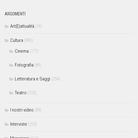
ARGOMENTI
Art(E)attualità
(74)
Cultura
(885)
Cinema
(177)
Fotografia
(84)
Letteratura e Saggi
(254)
Teatro
(105)
I nostri video
(89)
Interviste
(235)