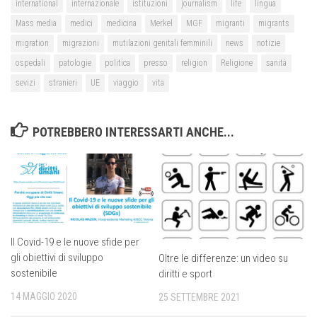
international
internazionale
istituzioni
journalism
life
lingua
Mass media
medici
medicina
Merkel
MGF
migranti
migrants
migration
migrazioni
mutilazioni genitali femminili
news
notizie
ospedali
patologie
politica
presso
religion
Religione
sanità
sevizi
stranieri
UE
viaggio
vita
POTREBBERO INTERESSARTI ANCHE...
Il Covid-19 e le nuove sfide per
gli obiettivi di sviluppo
Oltre le differenze: un video su
sostenibile
diritti e sport
14 MAGGIO 2020
25 SETTEMBRE 2021