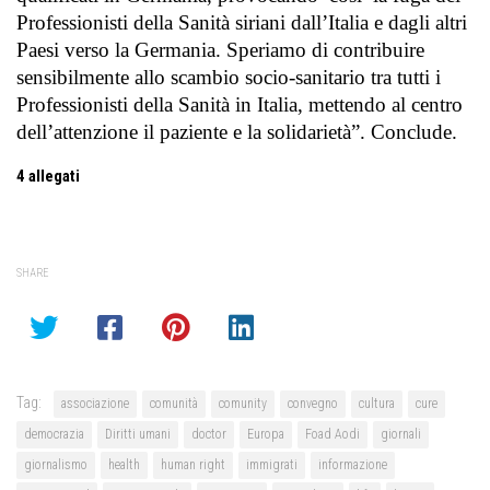
Professionisti della Sanità siriani dall’Italia e dagli altri
Paesi verso la Germania. Speriamo di contribuire
sensibilmente allo scambio socio-sanitario tra tutti i
Professionisti della Sanità in Italia, mettendo al centro
dell’attenzione il paziente e la solidarietà”. Conclude.
4
allegati
SHARE
Tag:
associazione
comunità
comunity
convegno
cultura
cure
democrazia
Diritti umani
doctor
Europa
Foad Aodi
giornali
giornalismo
health
human right
immigrati
informazione