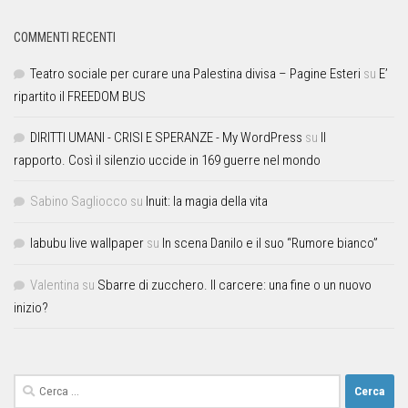
COMMENTI RECENTI
Teatro sociale per curare una Palestina divisa – Pagine Esteri
su
E’
ripartito il FREEDOM BUS
DIRITTI UMANI - CRISI E SPERANZE - My WordPress
su
Il
rapporto. Così il silenzio uccide in 169 guerre nel mondo
Sabino Sagliocco
su
Inuit: la magia della vita
labubu live wallpaper
su
In scena Danilo e il suo “Rumore bianco”
Valentina
su
Sbarre di zucchero. Il carcere: una fine o un nuovo
inizio?