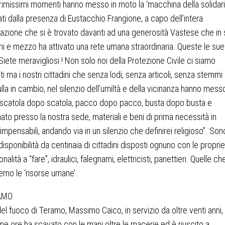
primissimi momenti hanno messo in moto la ‘macchina della solidari
ti dalla presenza di Eustacchio Frangione, a capo dell’intera
azione che si è trovato davanti ad una generosità Vastese che in s
ni e mezzo ha attivato una rete umana straordinaria. Queste le sue
“Siete meravigliosi ! Non solo noi della Protezione Civile ci siamo
i ma i nostri cittadini che senza lodi, senza articoli, senza stemmi
lla in cambio, nel silenzio dell’umiltà e della vicinanza hanno mess
 scatola dopo scatola, pacco dopo pacco, busta dopo busta e
to presso la nostra sede, materiali e beni di prima necessità in
 impensabili, andando via in un silenzio che definirei religioso”. Son
disponibilità da centinaia di cittadini disposti ognuno con le proprie
nalità a “fare”, idraulici, falegnami, elettricisti, panettieri. Quelle ch
mo le ‘risorse umane’.
AMO
 del fuoco di Teramo, Massimo Caico, in servizio da oltre venti anni, 
ime ore ha scavato con le mani oltre le macerie ed è riuscito a