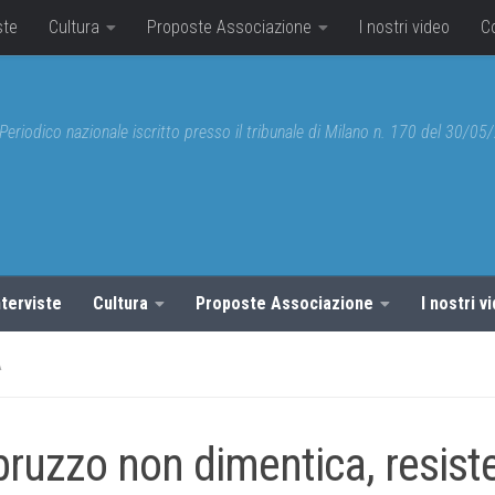
ste
Cultura
Proposte Associazione
I nostri video
C
Periodico nazionale iscritto presso il tribunale di Milano n. 170 del 30/0
nterviste
Cultura
Proposte Associazione
I nostri v
À
bruzzo non dimentica, resist