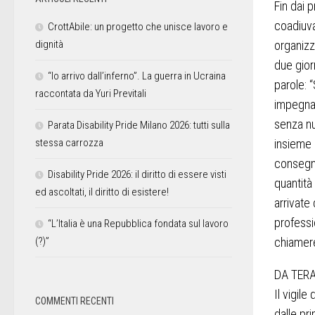
Fin dai 
coadiuva
CrottAbile: un progetto che unisce lavoro e
dignità
organizz
due gior
“Io arrivo dall’inferno”. La guerra in Ucraina
parole: 
raccontata da Yuri Previtali
impegnat
senza nu
Parata Disability Pride Milano 2026: tutti sulla
stessa carrozza
insieme
consegna
Disability Pride 2026: il diritto di essere visti
quantità
ed ascoltati, il diritto di esistere!
arrivate 
professio
“L’Italia è una Repubblica fondata sul lavoro
(?)”
chiamere
DA TER
Il vigile
COMMENTI RECENTI
dalle pr