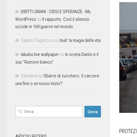
DIRITTI UMANI - CRISI E SPERANZE - My
WordPress
su
Il rapporto. Così il silenzio
uccide in 169 guerre nel mondo
Sabino Sagliocco
su
Inuit: la magia della vita
labubu live wallpaper
su
In scena Danilo e il
suo “Rumore bianco”
Valentina
su
Sbarre di zucchero. Il carcere:
una fine o un nuovo inizio?
PROTEZI
ARTICOLI RECENTI