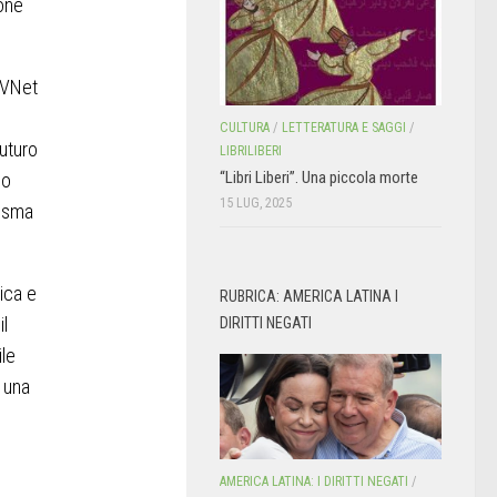
ione
SVNet
i
CULTURA
/
LETTERATURA E SAGGI
/
futuro
LIBRILIBERI
“Libri Liberi”. Una piccola morte
do
15 LUG, 2025
sisma
ica e
RUBRICA: AMERICA LATINA I
il
DIRITTI NEGATI
ile
n una
AMERICA LATINA: I DIRITTI NEGATI
/