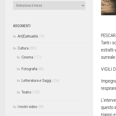
ARGOMENTI
PESCAR
Art(E)attualità
(74)
Tanti i s
Cultura
(885)
estratti 
surreale
Cinema
(177)
VIGILI 
Fotografia
(84)
Impegnat
Letteratura e Saggi
(254)
respirare
Teatro
(105)
L’interv
I nostri video
(89)
questo i
Hanno es