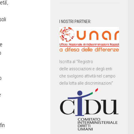
età’,
oli
I NOSTRI PARTNER:
 e
o
Iscritta al “Registro
delle associazioni e degli enti
che svolgono attività nel campo
o
della lotta alle discriminazioni”
e
fin