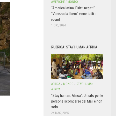
AMERICHE
/
MONDO
“America latina. Diritti negati”.
“Venezuela libero” vince tutti i
round
1 DIC, 2024
RUBRICA: STAY HUMAN AFRICA
AFRICA
/
MONDO
/
STAY HUMAN
AFRICA
“Stay human. Africa”. Un sito per le
persone scomparse del Mali e non
solo
24 MAG, 2025