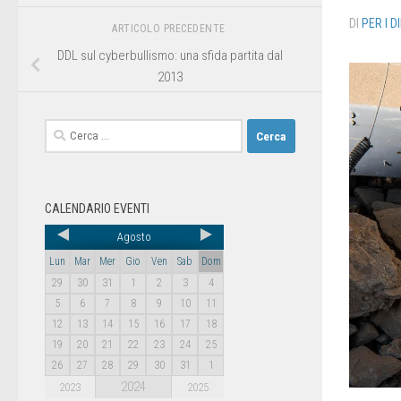
DI
PER I D
ARTICOLO PRECEDENTE
DDL sul cyberbullismo: una sfida partita dal
2013
CALENDARIO EVENTI
Agosto
Lun
Mar
Mer
Gio
Ven
Sab
Dom
29
30
31
1
2
3
4
5
6
7
8
9
10
11
12
13
14
15
16
17
18
19
20
21
22
23
24
25
26
27
28
29
30
31
1
2024
2023
2025