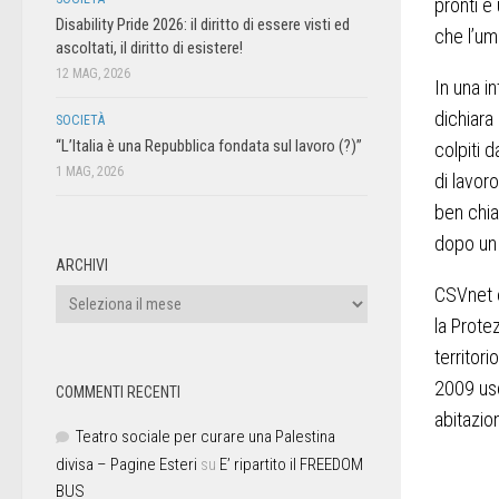
pronti è
Disability Pride 2026: il diritto di essere visti ed
che l’um
ascoltati, il diritto di esistere!
12 MAG, 2026
In una i
dichiara 
SOCIETÀ
“L’Italia è una Repubblica fondata sul lavoro (?)”
colpiti 
1 MAG, 2026
di lavor
ben chia
dopo un 
ARCHIVI
CSVnet è
la Protez
territor
2009 usc
COMMENTI RECENTI
abitazion
Teatro sociale per curare una Palestina
divisa – Pagine Esteri
su
E’ ripartito il FREEDOM
BUS