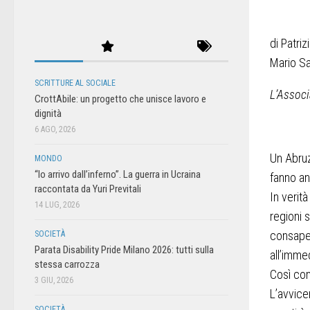
di Patri
Mario Sa
SCRITTURE AL SOCIALE
L’Associ
CrottAbile: un progetto che unisce lavoro e
dignità
6 AGO, 2026
Un Abruz
MONDO
“Io arrivo dall’inferno”. La guerra in Ucraina
fanno an
raccontata da Yuri Previtali
In verit
14 LUG, 2026
regioni 
consapev
SOCIETÀ
Parata Disability Pride Milano 2026: tutti sulla
all’immed
stessa carrozza
Così com
3 GIU, 2026
L’avvicen
SOCIETÀ