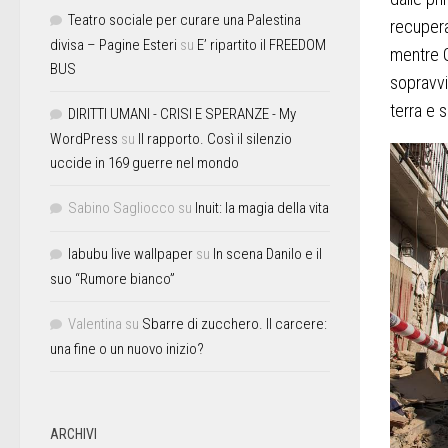
Teatro sociale per curare una Palestina
recuperar
divisa – Pagine Esteri
su
E’ ripartito il FREEDOM
mentre G
BUS
sopravvi
terra e 
DIRITTI UMANI - CRISI E SPERANZE - My
WordPress
su
Il rapporto. Così il silenzio
uccide in 169 guerre nel mondo
Sabino Sagliocco
su
Inuit: la magia della vita
labubu live wallpaper
su
In scena Danilo e il
suo “Rumore bianco”
Valentina
su
Sbarre di zucchero. Il carcere:
una fine o un nuovo inizio?
ARCHIVI