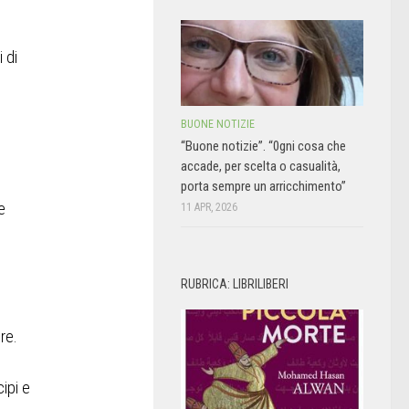
 di
BUONE NOTIZIE
“Buone notizie”. “0gni cosa che
accade, per scelta o casualità,
porta sempre un arricchimento”
e
11 APR, 2026
RUBRICA: LIBRILIBERI
ore.
cipi e