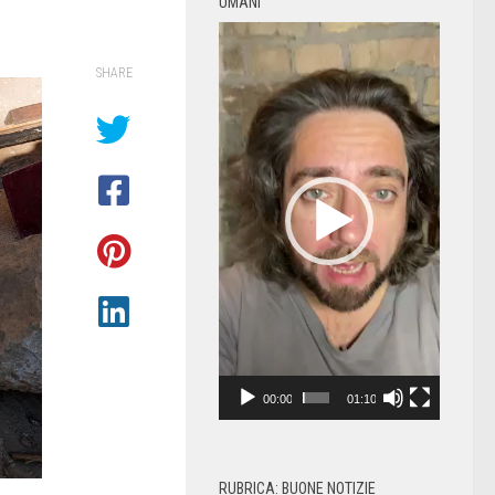
UMANI
Video
Player
SHARE
00:00
01:10
RUBRICA: BUONE NOTIZIE