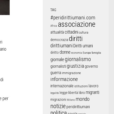
TAG
#peridirittiumani.com
associazione
Africa
cittadini
attualità
cultura
diritti
democrazia
ri
dirittiumani
Diritti umani
nario
donne
diritto
Europa
famiglia
economia
giornalismo
giornale
giustizia
giornalisti
governo
guerra
immigrazione
informazione
di
internazionale
lavoro
istituzioni
migranti
libertà
libro
legge
legalità
e per
mondo
migrazioni
Milano
notizie
peridirittiumani
politica
scuola