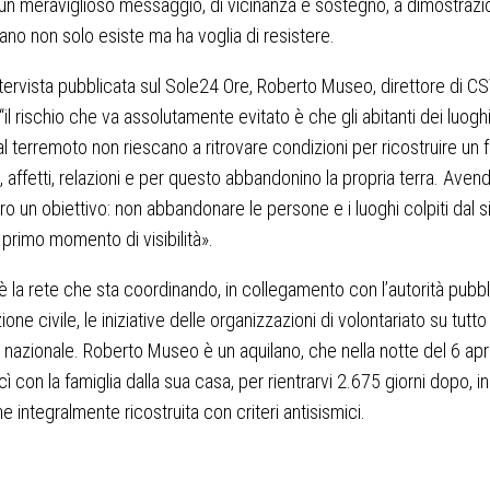
 un meraviglioso messaggio, di vicinanza e sostegno, a dimostraz
ano non solo esiste ma ha voglia di resistere.
ntervista pubblicata sul Sole24 Ore, Roberto Museo, direttore di C
“il rischio che va assolutamente evitato è che gli abitanti dei luogh
dal terremoto non riescano a ritrovare condizioni per ricostruire un 
o, affetti, relazioni e per questo abbandonino la propria terra. Aven
ro un obiettivo: non abbandonare le persone e i luoghi colpiti dal 
primo momento di visibilità».
 la rete che sta coordinando, in collegamento con l’autorità pubbl
ione civile, le iniziative delle organizzazioni di volontariato su tutto 
io nazionale. Roberto Museo è un aquilano, che nella notte del 6 apr
ì con la famiglia dalla sua casa, per rientrarvi 2.675 giorni dopo, i
e integralmente ricostruita con criteri antisismici.