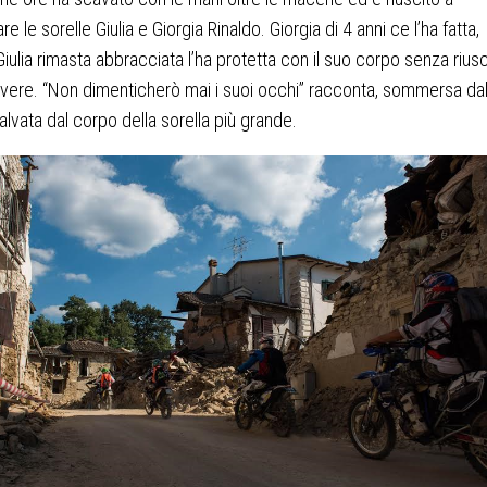
e le sorelle Giulia e Giorgia Rinaldo. Giorgia di 4 anni ce l’ha fatta,
iulia rimasta abbracciata l’ha protetta con il suo corpo senza riusc
vere. “Non dimenticherò mai i suoi occhi” racconta, sommersa dal
salvata dal corpo della sorella più grande.