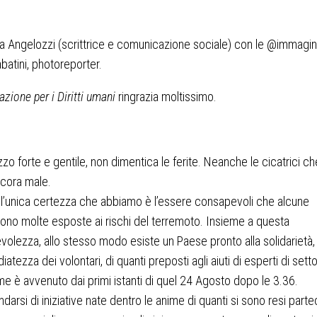
zia Angelozzi (scrittrice e comunicazione sociale) con le @immagini
batini, photoreporter.
azione per i Diritti umani
ringrazia moltissimo.
zo forte e gentile, non dimentica le ferite. Neanche le cicatrici ch
cora male.
à l’unica certezza che abbiamo è l’essere consapevoli che alcune
sono molte esposte ai rischi del terremoto. Insieme a questa
olezza, allo stesso modo esiste un Paese pronto alla solidarietà,
iatezza dei volontari, di quanti preposti agli aiuti di esperti di sett
e è avvenuto dai primi istanti di quel 24 Agosto dopo le 3.36.
darsi di iniziative nate dentro le anime di quanti si sono resi parte