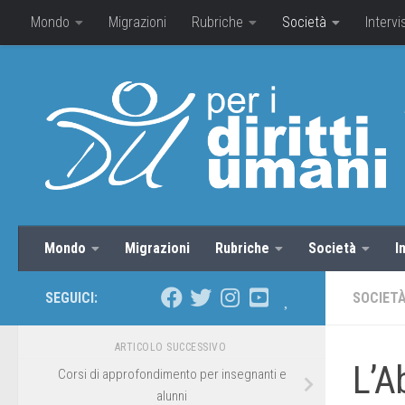
Mondo
Migrazioni
Rubriche
Società
Intervi
Mondo
Migrazioni
Rubriche
Società
I
SEGUICI:
SOCIET
ARTICOLO SUCCESSIVO
L’A
Corsi di approfondimento per insegnanti e
alunni