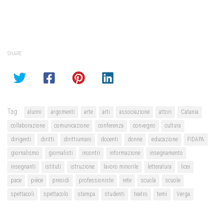
SHARE
Tag:
alunni
argomenti
arte
arti
associazione
attori
Catania
collaborazione
comunicazione
conferenza
convegno
cultura
dirigenti
diritti
dirittiumani
docenti
donne
educazione
FIDAPA
giornalismo
giornalisti
incontri
informazione
insegnamento
insegnanti
istituti
istruzione
lavoro minorile
letteratura
licei
pace
pièce
presidi
professioniste
rete
scuola
scuole
spettacoli
spettacolo
stampa
studenti
teatro
temi
Verga