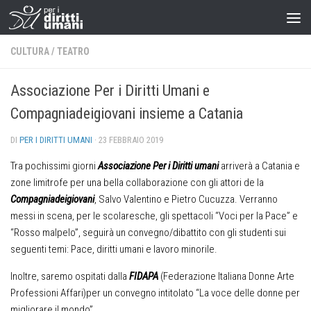
CULTURA
/
TEATRO
Associazione Per i Diritti Umani e
Compagniadeigiovani insieme a Catania
DI
PER I DIRITTI UMANI
·
23 FEBBRAIO 2019
Tra pochissimi giorni
Associazione Per i Diritti umani
arriverà a Catania e
zone limitrofe per una bella collaborazione con gli attori de la
Compagniadeigiovani
, Salvo Valentino e Pietro Cucuzza. Verranno
messi in scena, per le scolaresche, gli spettacoli “Voci per la Pace” e
“Rosso malpelo”, seguirà un convegno/dibattito con gli studenti sui
seguenti temi: Pace, diritti umani e lavoro minorile.
Inoltre, saremo ospitati dalla
FIDAPA
(Federazione Italiana Donne Arte
Professioni Affari)per un convegno intitolato “La voce delle donne per
migliorare il mondo”.