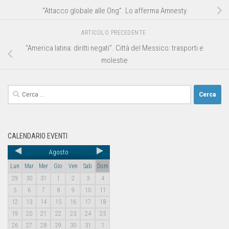
“Attacco globale alle Ong”. Lo afferma Amnesty
ARTICOLO PRECEDENTE
“America latina: diritti negati”. Città del Messico: trasporti e
molestie
CALENDARIO EVENTI
Agosto
Lun
Mar
Mer
Gio
Ven
Sab
Dom
29
30
31
1
2
3
4
5
6
7
8
9
10
11
12
13
14
15
16
17
18
19
20
21
22
23
24
25
26
27
28
29
30
31
1