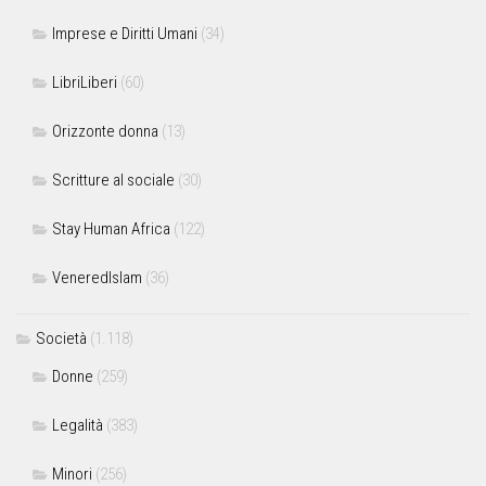
Imprese e Diritti Umani
(34)
LibriLiberi
(60)
Orizzonte donna
(13)
Scritture al sociale
(30)
Stay Human Africa
(122)
VeneredIslam
(36)
Società
(1.118)
Donne
(259)
Legalità
(383)
Minori
(256)