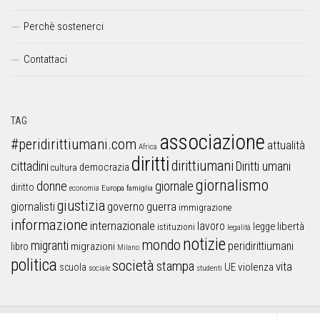
Perchè sostenerci
Contattaci
TAG
associazione
#peridirittiumani.com
attualità
Africa
diritti
dirittiumani
cittadini
Diritti umani
democrazia
cultura
giornalismo
donne
giornale
diritto
Europa
famiglia
economia
giustizia
guerra
giornalisti
governo
immigrazione
informazione
internazionale
lavoro
libertà
legge
istituzioni
legalità
notizie
mondo
migranti
peridirittiumani
libro
migrazioni
Milano
politica
società
stampa
vita
UE
violenza
scuola
sociale
studenti