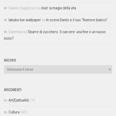
Sabino Sagliocco
su
Inuit: la magia della vita
labubu live wallpaper
su
In scena Danilo e il suo “Rumore bianco”
Valentina
su
Sbarre di zucchero. Il carcere: una fine o un nuovo
inizio?
ARCHIVI
ARGOMENTI
Art(E)attualità
(74)
Cultura
(885)