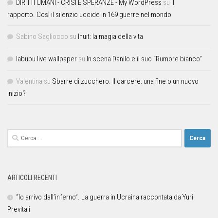
DIRITTI UMANI - CRISI E SPERANZE - My WordPress
su
Il
rapporto. Così il silenzio uccide in 169 guerre nel mondo
Sabino Sagliocco
su
Inuit: la magia della vita
labubu live wallpaper
su
In scena Danilo e il suo “Rumore bianco”
Valentina
su
Sbarre di zucchero. Il carcere: una fine o un nuovo
inizio?
ARTICOLI RECENTI
“Io arrivo dall’inferno”. La guerra in Ucraina raccontata da Yuri
Previtali