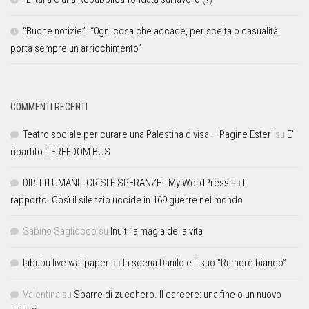
“Buone notizie”. “0gni cosa che accade, per scelta o casualità,
porta sempre un arricchimento”
COMMENTI RECENTI
Teatro sociale per curare una Palestina divisa – Pagine Esteri
su
E’
ripartito il FREEDOM BUS
DIRITTI UMANI - CRISI E SPERANZE - My WordPress
su
Il
rapporto. Così il silenzio uccide in 169 guerre nel mondo
Sabino Sagliocco
su
Inuit: la magia della vita
labubu live wallpaper
su
In scena Danilo e il suo “Rumore bianco”
Valentina
su
Sbarre di zucchero. Il carcere: una fine o un nuovo