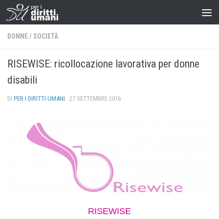
DONNE
/
SOCIETÀ
RISEWISE: ricollocazione lavorativa per donne
disabili
DI
PER I DIRITTI UMANI
·
27 SETTEMBRE 2016
RISEWISE