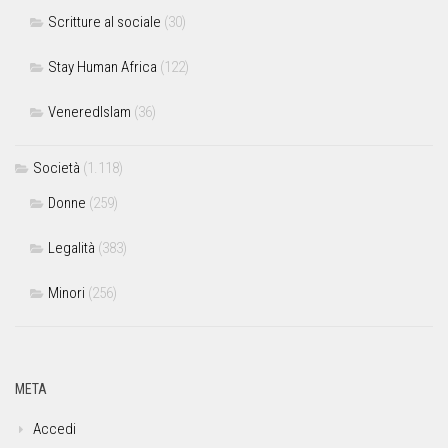
Scritture al sociale
(30)
Stay Human Africa
(122)
VeneredIslam
(36)
Società
(1.118)
Donne
(259)
Legalità
(383)
Minori
(256)
META
Accedi