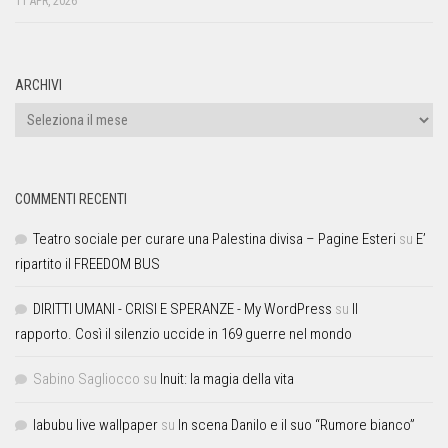
11 APR, 2026
ARCHIVI
COMMENTI RECENTI
Teatro sociale per curare una Palestina divisa – Pagine Esteri
su
E’
ripartito il FREEDOM BUS
DIRITTI UMANI - CRISI E SPERANZE - My WordPress
su
Il
rapporto. Così il silenzio uccide in 169 guerre nel mondo
Sabino Sagliocco
su
Inuit: la magia della vita
labubu live wallpaper
su
In scena Danilo e il suo “Rumore bianco”