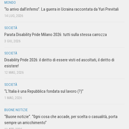
MONDO
“Io arrivo dall’inferno”. La guerra in Ucraina raccontata da Yuri Previtali
14 LUG, 2026
SOCIETÀ
Parata Disability Pride Milano 2026: tutti sulla stessa carrozza
3 GIU, 2026
SOCIETÀ
Disability Pride 2026: il diritto di essere visti ed ascoltati, il diritto di
esistere!
12 MAG, 2026
SOCIETÀ
“L’Italia è una Repubblica fondata sul lavoro (?)”
1 MAG, 2026
BUONE NOTIZIE
“Buone notizie”. “0gni cosa che accade, per scelta o casualità, porta
sempre un arricchimento”