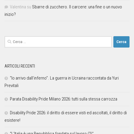
Valentina
su
Sbarre di zucchero. Il carcere: una fine o un nuovo
inizio?
ARTICOLI RECENTI
“Io arrivo dall’inferno”. La guerra in Ucraina raccontata da Yuri
Previtali
Parata Disability Pride Milano 2026: tutti sulla stessa carrozza
Disability Pride 2026: il diritto di essere visti ed ascoltati, il diritto di
esistere!
“L’Italia è una Repubblica fondata sul lavoro (?)”