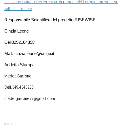
and-innovation/archive—research-projects/EU-project-on-women-
with-disabilities/
Responsabile Scientifica del progetto RISEWISE
Cinzia Leone
Cell3292104398
Mail: cinzia.leone@unige.it
Addetta Stampa
Medea Garrone
Cell.349.4545253
mede.garrone77@gmail.com
SHARE