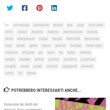
Tag:
antropologia
associazione
barriere
casa
corpo
Diritti umani
diritto
disabili
disabilità
disability
discriminazione
diversità
donne
emarginazione
Europa
famiglia
femminilità
femminismo
fondi
gender
genere
Genova
giustizia
handicap
Human rights
inclusione
istruzione
job
lavoro
life
medici
medicina
mercato
ospedale
politica
problemi
produttiva
produzione
progetto
sociale
società
soluzioni
uguaglianza
università
uomini
vita
Women
POTREBBERO INTERESSARTI ANCHE...
Violazione dei diritti dei
detenuti. Italia condannata