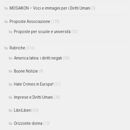
MOSAIKON – Voci e immagini per i Diritti Umani
(3)
Proposte Associazione
(139)
Proposte per scuole e università
(92)
Rubriche
(416)
America latina: i diritti negati
(90)
Buone Notizie
(8)
Hate Crimes in Europe!
(21)
Imprese e Diritti Umani
(34)
LibriLiberi
(60)
Orizzonte donna
(13)